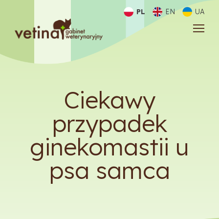
PL
EN
UA
Ciekawy
przypadek
ginekomastii u
psa samca