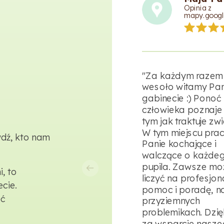
Opinia z
mapy.googl
"Za każdym razem
wesoło witamy Pan
gabinecie :) Ponoć
człowieka poznaje 
tym jak traktuje zwi
W tym miejscu prac
wdź, kto nam
Panie kochające i
walczące o każde
pupila. Zawsze m
, to
liczyć na profesjon
cie.
pomoc i poradę, n
ść
przyziemnych
problemikach. Dzi
za wsparcie nasz