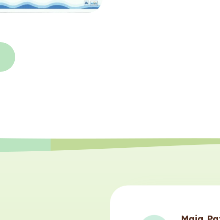
i
Maja Pa