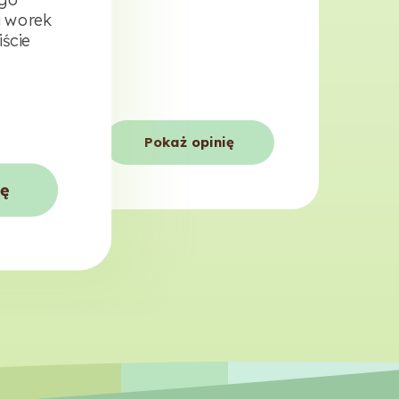
i worek
iście
Pokaż opinię
ię