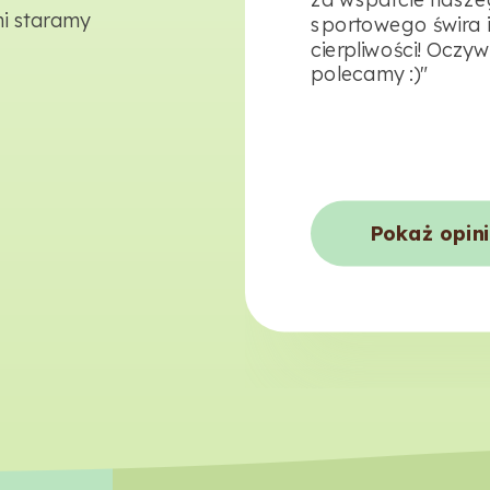
mi staramy
sportowego świra 
cierpliwości! Oczyw
polecamy :)"
Pokaż opin