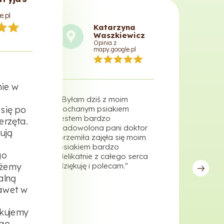
e.pl
Katarzyna
Waszkiewicz
Opinia z
mapy.google.pl
ie w
"Byłam dziś z moim
"Prof
się po
kochanym psiakiem
fach
jestem bardzo
celne
erzęta.
zadowolona pani doktor
powoł
ują
przemiła zajęła się moim
symp
psiakiem bardzo
razie
go
delikatnie z całego serca
w dni
ożemy
dziękuję i polecam."
możn
porad
alną
polec
awet w
ękujemy
ego