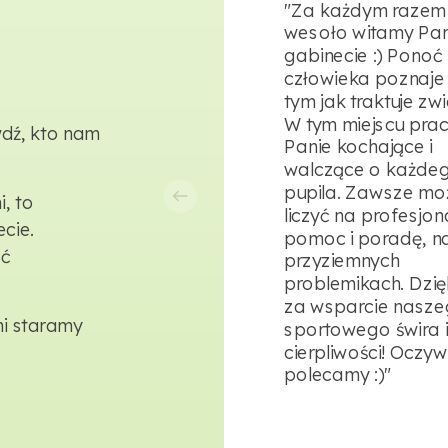
"Za każdym razem
wesoło witamy Pan
gabinecie :) Ponoć
człowieka poznaje 
tym jak traktuje zwi
W tym miejscu prac
wdź, kto nam
Panie kochające i
walczące o każde
pupila. Zawsze m
, to
liczyć na profesjon
cie.
pomoc i poradę, n
ść
przyziemnych
problemikach. Dzi
za wsparcie nasz
mi staramy
sportowego świra 
cierpliwości! Oczyw
polecamy :)"