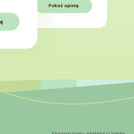
Pokaż opinię
ię
Akceptujemy płatności kartą