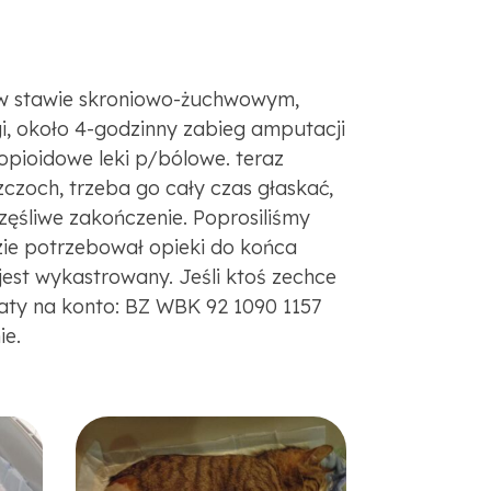
ą w stawie skroniowo-żuchwowym,
i, około 4-godzinny zabieg amputacji
opioidowe leki p/bólowe. teraz
szczoch, trzeba go cały czas głaskać,
zęśliwe zakończenie. Poprosiliśmy
ie potrzebował opieki do końca
jest wykastrowany. Jeśli ktoś zechce
aty na konto: BZ WBK 92 1090 1157
ie.