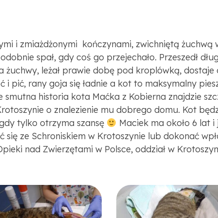
anymi i zmiażdżonymi kończynami, zwichniętą żuchw
dobnie spał, gdy coś go przejechało. Przeszedł dług
a żuchwy, leżał prawie dobę pod kroplówką, dostaje 
ść i pić, rany goja się ładnie a kot to maksymalny pie
 smutna historia kota Maćka z Kobierna znajdzie szc
rotoszynie o znalezienie mu dobrego domu. Kot będz
, gdy tylko otrzyma szansę
Maciek ma około 6 lat i 
się ze Schroniskiem w Krotoszynie lub dokonać wpł
eki nad Zwierzętami w Polsce, oddział w Krotoszyn