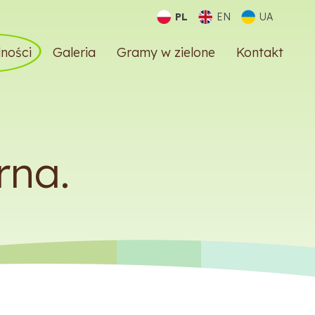
PL
EN
UA
ności
Galeria
Gramy w zielone
Kontakt
rna.