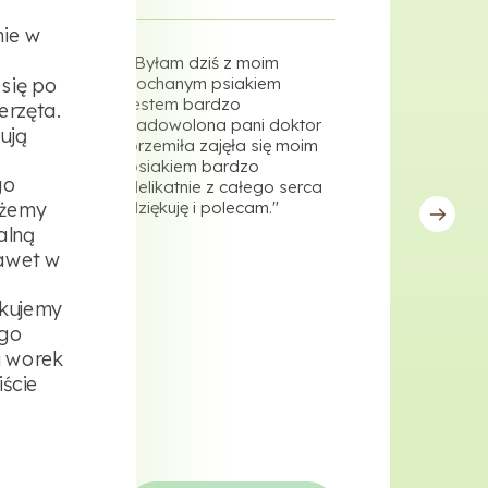
ie w
"Byłam dziś z moim
"Prof
się po
kochanym psiakiem
fach
jestem bardzo
celne
erzęta.
zadowolona pani doktor
powoł
ują
przemiła zajęła się moim
symp
psiakiem bardzo
razie
go
delikatnie z całego serca
w dni
ożemy
dziękuję i polecam."
możn
porad
alną
polec
awet w
ękujemy
ego
i worek
iście